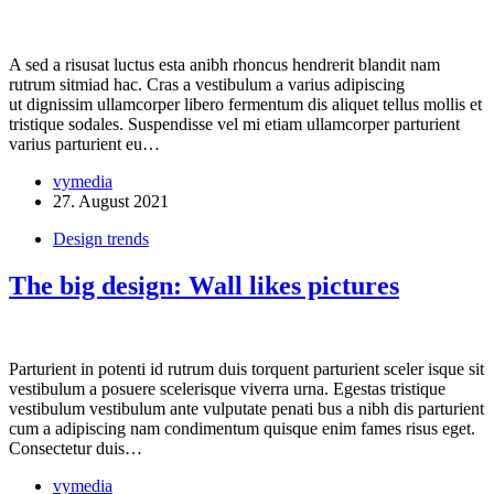
A sed a risusat luctus esta anibh rhoncus hendrerit blandit nam
rutrum sitmiad hac. Cras a vestibulum a varius adipiscing
ut dignissim ullamcorper libero fermentum dis aliquet tellus mollis et
tristique sodales. Suspendisse vel mi etiam ullamcorper parturient
varius parturient eu…
vymedia
27. August 2021
Design trends
The big design: Wall likes pictures
Parturient in potenti id rutrum duis torquent parturient sceler isque sit
vestibulum a posuere scelerisque viverra urna. Egestas tristique
vestibulum vestibulum ante vulputate penati bus a nibh dis parturient
cum a adipiscing nam condimentum quisque enim fames risus eget.
Consectetur duis…
vymedia